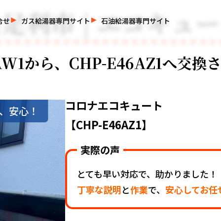
足利市 | エコキュ
合せ
ガス給湯器専門サイト
石油給湯器専門サイト
6AW1から、CHP-E46AZ1へ交
コロナエコキュート
、安心！
【CHP-E46AZ1】
実際の声
とても早い対応で、助かりました！
丁寧な説明
と
作業
で、
安心してお任