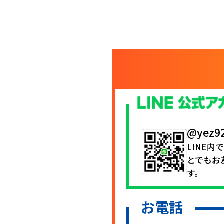
@yez9
LINE内
とでもお
す。
お電話