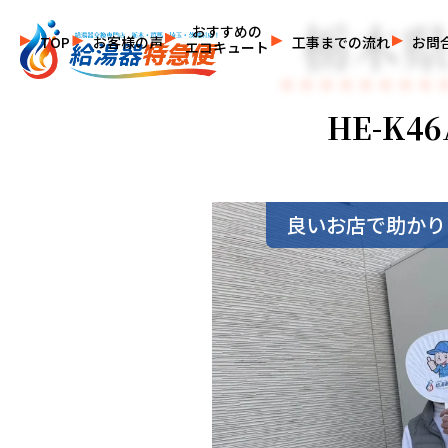
栃木県
おすすめの
TOP
お客様の声
工事までの流れ
お問
エコキュート
HE-K4
良いお店で助かり