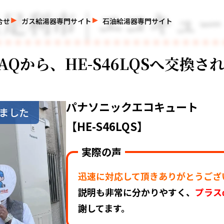
足利市 | エコキュ
合せ
ガス給湯器専門サイト
石油給湯器専門サイト
6AQから、HE-S46LQSへ交換
パナソニックエコキュート
ました
【HE-S46LQS】
実際の声
迅速に対応して頂きありがとうござ
説明も非常に分かりやすく、
プラス
謝してます。