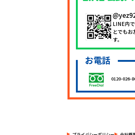
@yez9
LINE内
とでもお
す。
お電話
0120-026-8
プライバシーポリシー
会社概